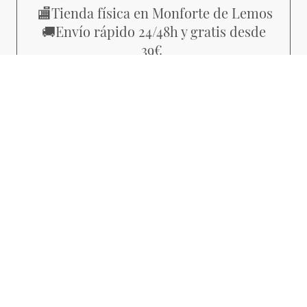
Tienda física en Monforte de Lemos
🏬
Envío rápido 24/48h y gratis desde
🚚
39€
Piezas con estilo propio, no
💜
producción masiva