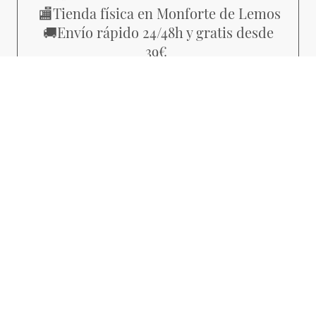
Tienda física en Monforte de Lemos
🏬
Envío rápido 24/48h y gratis desde
🚚
39€
Piezas con estilo propio, no
💜
producción masiva