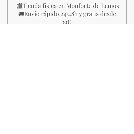
Tienda física en Monforte de Lemos
🏬
Envío rápido 24/48h y gratis desde
🚚
39€
Piezas con estilo propio, no
💜
producción masiva