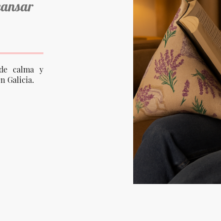
cansar
de calma y
n Galicia.