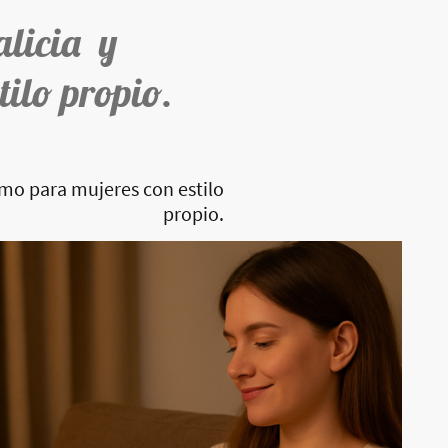
alicia y
tilo propio.
imo para mujeres con estilo
propio.