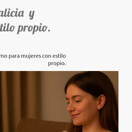
alicia y
tilo propio.
imo para mujeres con estilo
propio.