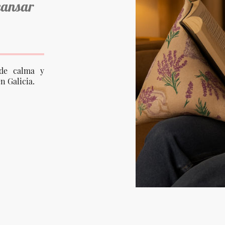
cansar
de calma y
n Galicia.