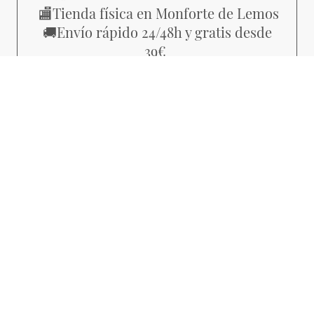
Tienda física en Monforte de Lemos
🏬
Envío rápido 24/48h y gratis desde
🚚
39€
Piezas con estilo propio, no
💜
producción masiva