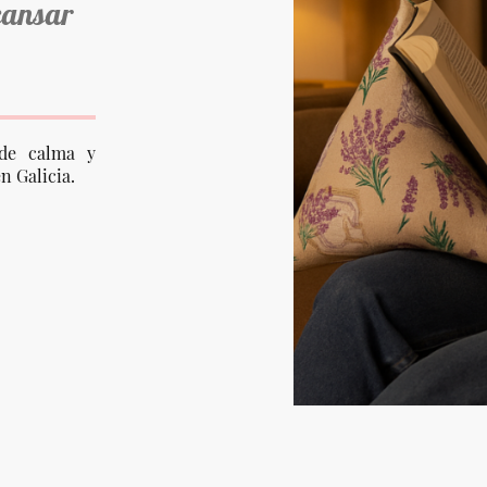
cansar
de calma y
n Galicia.