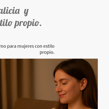
alicia y
tilo propio.
imo para mujeres con estilo
propio.