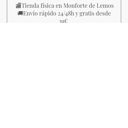
Tienda física en Monforte de Lemos
🏬
Envío rápido 24/48h y gratis desde
🚚
39€
Piezas con estilo propio, no
💜
producción masiva