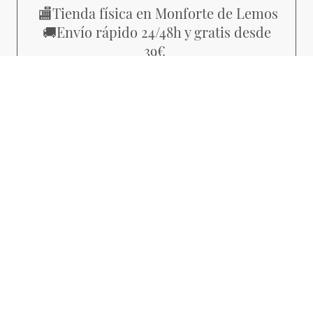
Tienda física en Monforte de Lemos
🏬
Envío rápido 24/48h y gratis desde
🚚
39€
Piezas con estilo propio, no
💜
producción masiva