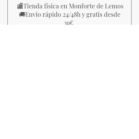
Tienda física en Monforte de Lemos
🏬
Envío rápido 24/48h y gratis desde
🚚
39€
Piezas con estilo propio, no
💜
producción masiva