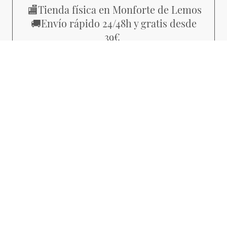
Tienda física en Monforte de Lemos
🏬
Envío rápido 24/48h y gratis desde
🚚
39€
Piezas con estilo propio, no
💜
producción masiva