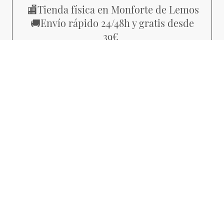
Tienda física en Monforte de Lemos
🏬
Envío rápido 24/48h y gratis desde
🚚
39€
Piezas con estilo propio, no
💜
producción masiva