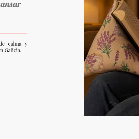
cansar
de calma y
n Galicia.