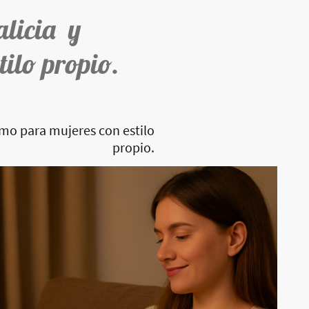
alicia y
tilo propio.
imo para mujeres con estilo
propio.