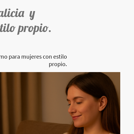
alicia y
tilo propio.
imo para mujeres con estilo
propio.