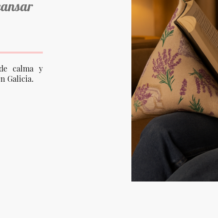
cansar
de calma y
n Galicia.