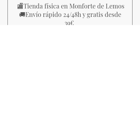
Tienda física en Monforte de Lemos
🏬
Envío rápido 24/48h y gratis desde
🚚
39€
Piezas con estilo propio, no
💜
producción masiva