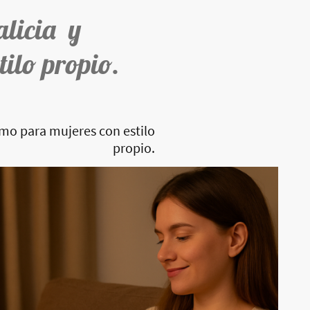
alicia y
tilo propio.
imo para mujeres con estilo
propio.