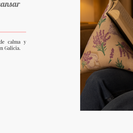
cansar
de calma y
n Galicia.