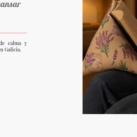
cansar
de calma y
n Galicia.