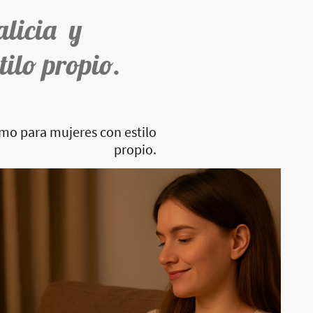
alicia y
tilo propio.
imo para mujeres con estilo
propio.