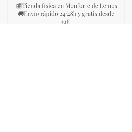
Tienda física en Monforte de Lemos
🏬
Envío rápido 24/48h y gratis desde
🚚
39€
Piezas con estilo propio, no
💜
producción masiva