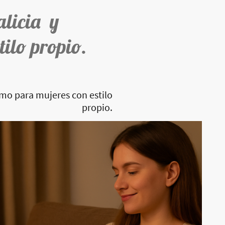
alicia y
tilo propio.
imo para mujeres con estilo
propio.