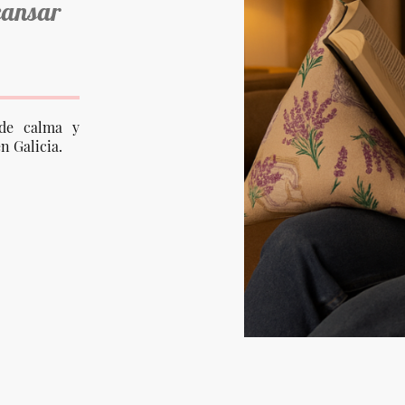
cansar
de calma y
n Galicia.